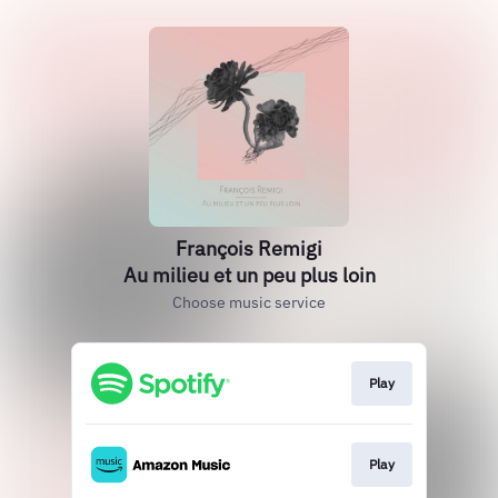
François Remigi
Au milieu et un peu plus loin
Choose music service
Play
Play